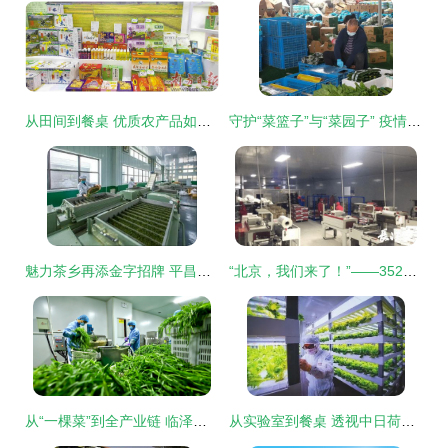
从田间到餐桌 优质农产品如何成就百姓的“天堂美食”
守护“菜篮子”与“菜园子” 疫情期间农产品稳产保供的实践与探索
魅力茶乡再添金字招牌 平昌青芽茶荣膺国家地理标志证明商标
“北京，我们来了！”——352吨湖北农产品千里驰援记
从“一棵菜”到全产业链 临泽县蔬菜产业的蝶变之路
从实验室到餐桌 透视中日荷植物工厂的演进与未来